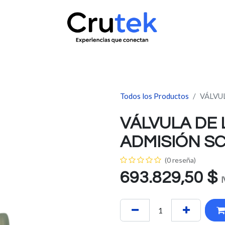
uctos
Servicio técnico
Contacto
Novedades
¿Quié
Todos los Productos
VÁLVU
VÁLVULA DE 
ADMISIÓN S
(0 reseña)
693.829,50
$
I