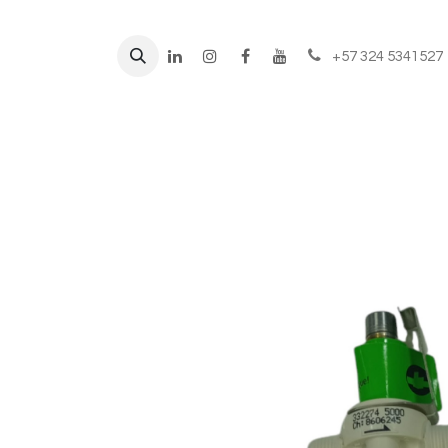
+57 324 5341527
Líneas de negocio
Prod