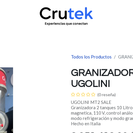
uctos
Servicio técnico
Contacto
Novedades
¿Quié
Todos los Productos
GRANI
GRANIZADOR
UGOLINI
(0 reseña)
UGOLINI MT2 SALE
Granizadora 2 tanques 10 Litros
magnetica, 110 V, control anál
modo refrigeración y modo gra
Hecho en Italia