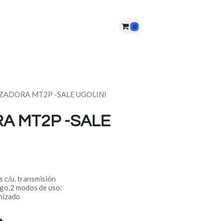
0
nes somos?
PQRS
Cita
ZADORA MT2P -SALE UGOLINI
A MT2P -SALE
 c/u, transmisión
ogo,2 modos de uso:
nizado