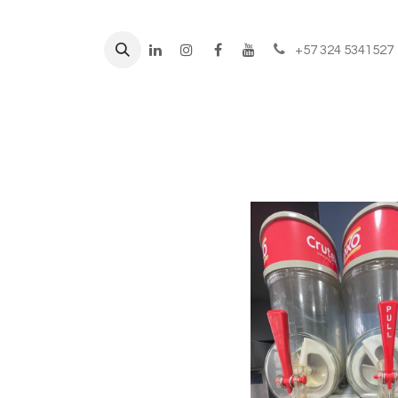
+57 324 5341527
Líneas de negocio
Prod