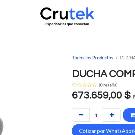
uctos
Servicio técnico
Contacto
Novedades
¿Quié
Todos los Productos
DUCHA
DUCHA COMP
(0 reseña)
673.659,00
$
I
Cotizar por WhatsApp