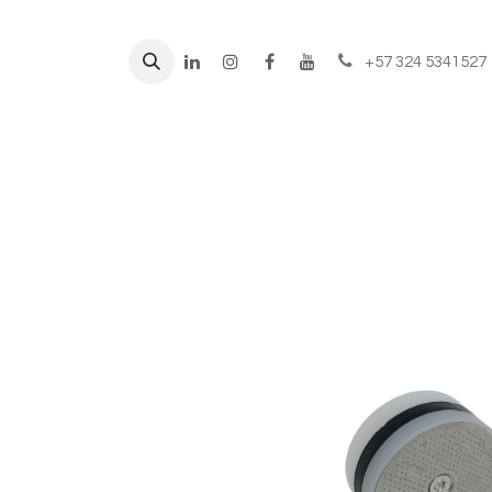
+57 324 5341527
Líneas de negocio
Prod