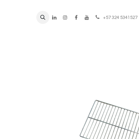
+57 324 5341527
Líneas de negocio
Prod