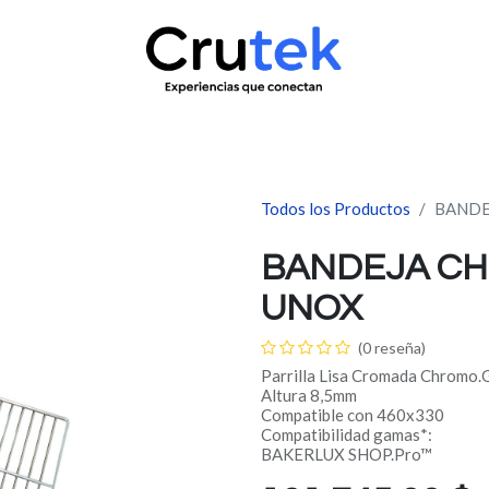
uctos
Servicio técnico
Contacto
Novedades
¿Quié
Todos los Productos
BANDE
BANDEJA CH
UNOX
(0 reseña)
Parrilla Lisa Cromada Chromo.
Altura 8,5mm
Compatible con 460x330
Compatibilidad gamas*:
BAKERLUX SHOP.Pro™