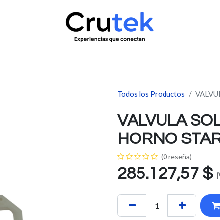
uctos
Servicio técnico
Contacto
Novedades
¿Quié
Todos los Productos
VALVU
VALVULA SOL
HORNO STAR
(0 reseña)
285.127,57
$
I