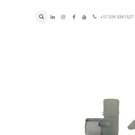
+57 324 5341527
Líneas de negocio
Prod