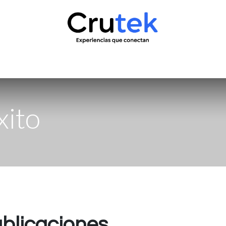
uctos
Servicio técnico
Contacto
Novedades
¿Quié
xito
blicaciones.