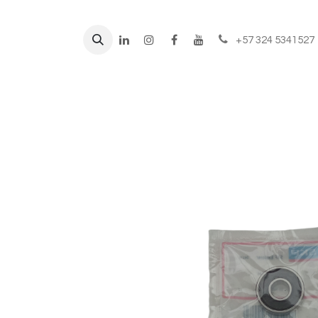
+57 324 5341527
Líneas de negocio
Prod