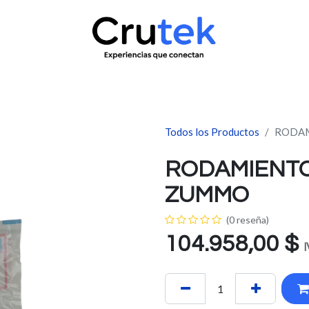
uctos
Servicio técnico
Contacto
Novedades
¿Quié
Todos los Productos
RODAM
RODAMIENTO
ZUMMO
(0 reseña)
104.958,00
$
I