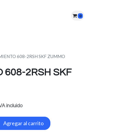
0
nes somos?
PQRS
Cita
IENTO 608-2RSH SKF ZUMMO
 608-2RSH SKF
VA incluido
Agregar al carrito