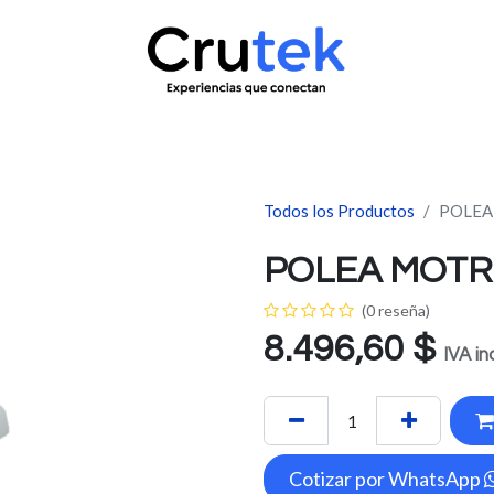
uctos
Servicio técnico
Contacto
Novedades
¿Quié
Todos los Productos
POLEA
POLEA MOTR
(0 reseña)
8.496,60
$
IVA in
Cotizar por WhatsApp