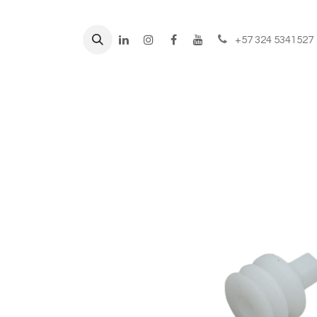
+57 324 5341527
Líneas de negocio
Prod