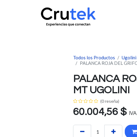
uctos
Servicio técnico
Contacto
Novedades
¿Quié
Todos los Productos
Ugolini
PALANCA ROJA DEL GRIF
PALANCA RO
MT UGOLINI
(0 reseña)
60.004,56
$
IVA