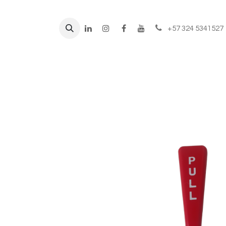
+57 324 5341527
Líneas de negocio
Prod