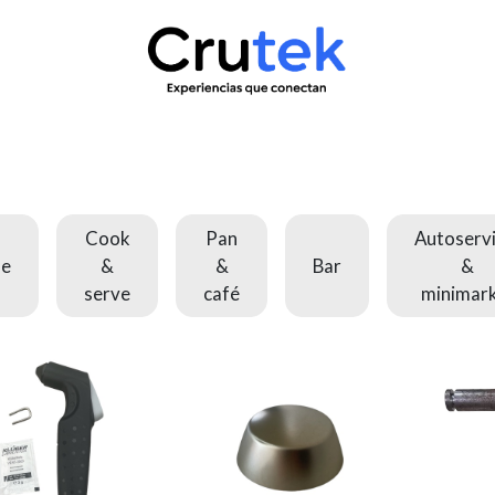
uctos
Servicio técnico
Contacto
Novedades
¿Quié
Cook
Pan
Autoservi
le
&
&
Bar
&
serve
café
minimar