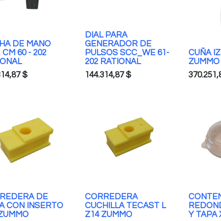
DIAL PARA
HA DE MANO
GENERADOR DE
 CM 60 - 202
PULSOS SCC_WE 61-
CUÑA I
IONAL
202 RATIONAL
ZUMMO
314,87
$
144.314,87
$
370.251,
REDERA DE
CORREDERA
CONTE
A CON INSERTO
CUCHILLA TECAST L
REDON
 ZUMMO
Z14 ZUMMO
Y TAPA 