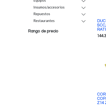
Equipos
Insumos/accesorios
Repuestos
Restaurantes
DUC
SCC,
RAT
Rango de precio
144.
COR
COP
Z14