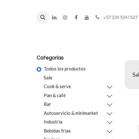
+57 324 5341527
Líneas de negocio
Prod
Categorías
Todos los productos
Sa
Sale
Cook & serve
Pan & café
Bar
Autoservicio & minimarket
Industria
Bebidas frias