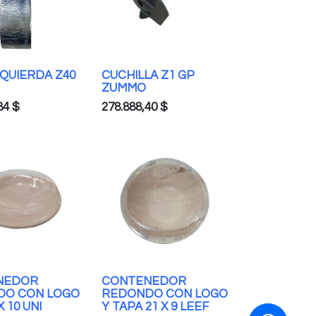
ZQUIERDA Z40
CUCHILLA Z1 GP
ZUMMO
84
$
278.888,40
$
NEDOR
CONTENEDOR
DO CON LOGO
REDONDO CON LOGO
X 10 UNI
Y TAPA 21 X 9 LEEF