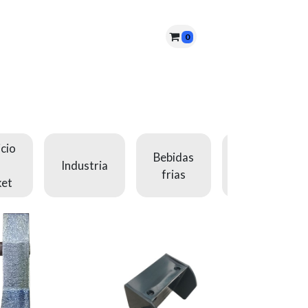
0
nes somos?
PQRS
Cita
cio
Bebidas
Industria
Equipos
frias
ket