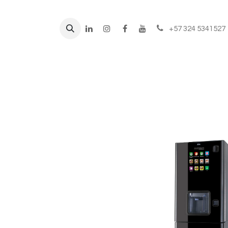
+57 324 5341527
Líneas de negocio
Prod