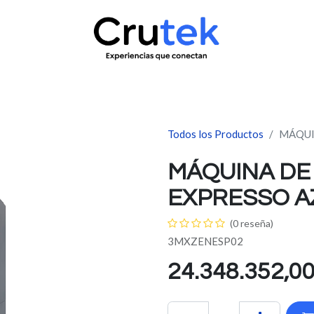
uctos
Servicio técnico
Contacto
Novedades
¿Quié
Todos los Productos
MÁQUI
MÁQUINA DE 
EXPRESSO 
(0 reseña)
3MXZENESP02
24.348.352,0