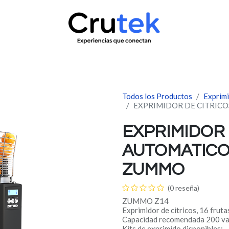
uctos
Servicio técnico
Contacto
Novedades
¿Quié
Todos los Productos
Exprimi
EXPRIMIDOR DE CITRIC
EXPRIMIDOR 
AUTOMATICO
ZUMMO
(0 reseña)
ZUMMO Z14
Exprimidor de citricos, 16 fruta
Capacidad recomendada 200 vas
Kits de exprimido disponibles: