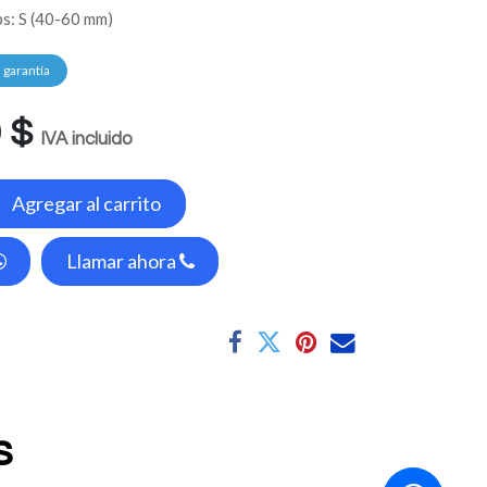
s: S (40-60 mm)
garantía
0
$
IVA incluido
Agregar al carrito
Llamar ahora
os