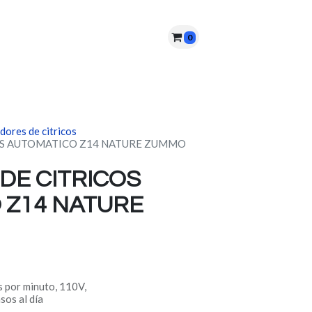
0
nes somos?
PQRS
Cita
dores de citricos
OS AUTOMATICO Z14 NATURE ZUMMO
DE CITRICOS
 Z14 NATURE
s por minuto, 110V,
os al día