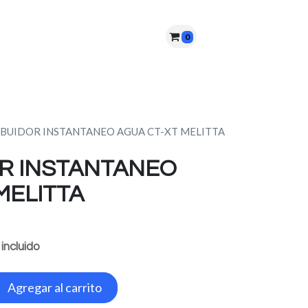
0
nes somos?
PQRS
Cita
IBUIDOR INSTANTANEO AGUA CT-XT MELITTA
OR INSTANTANEO
MELITTA
 incluido
Agregar al carrito