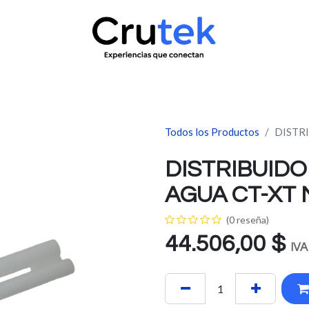
uctos
Servicio técnico
Contacto
Novedades
¿Quié
Todos los Productos
DISTR
DISTRIBUID
AGUA CT-XT 
(0 reseña)
44.506,00
$
IVA