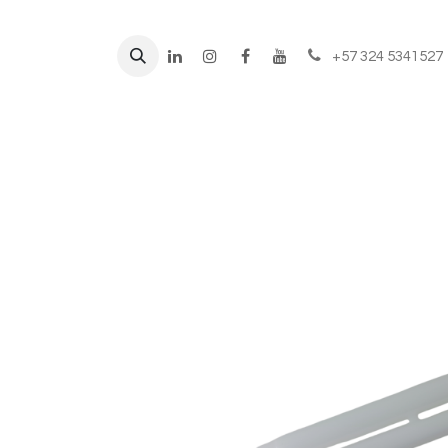
+57 324 5341527
Líneas de negocio
Prod