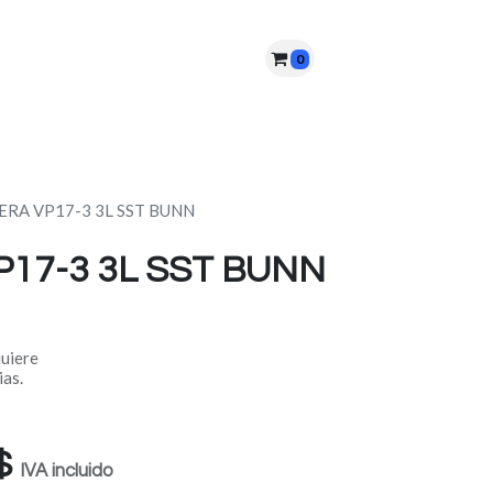
0
nes somos?
PQRS
Cita
ERA VP17-3 3L SST BUNN
17-3 3L SST BUNN
quiere
ias.
$
IVA incluido