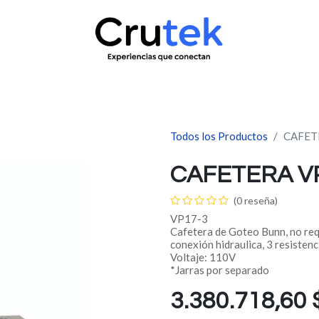
uctos
Servicio técnico
Contacto
Novedades
¿Quié
Todos los Productos
CAFET
CAFETERA VP
(0 reseña)
VP17-3
Cafetera de Goteo Bunn, no re
conexión hidraulica, 3 resistenc
Voltaje: 110V
*Jarras por separado
3.380.718,60