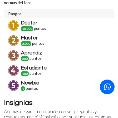
normas del foro.
Rangos
Doctor
punto
s
10.000
Master
punto
s
2.000
Aprendiz
punto
s
500
Estudiante
punto
s
100
Newbie
punto
s
1
Insignias
Además de ganar reputación con sus preguntas y
respuestas, recibirá insignias por su ayuda.
Las insignias