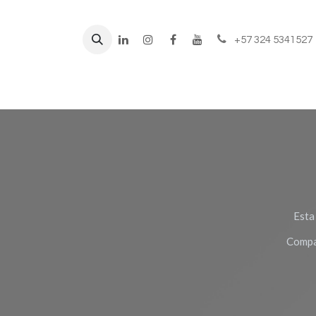
+57 324 5341527
Líneas de negocio
Prod
Esta
Compar