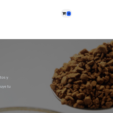
0
nes somos?
PQRS
Cita
tos y
ruye tu