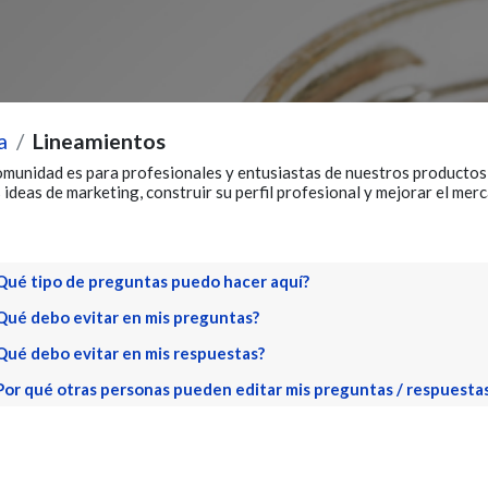
a
Lineamientos
omunidad es para profesionales y entusiastas de nuestros productos 
ideas de marketing, construir su perfil profesional y mejorar el mer
Qué tipo de preguntas puedo hacer aquí?
Qué debo evitar en mis preguntas?
Qué debo evitar en mis respuestas?
Por qué otras personas pueden editar mis preguntas / respuesta