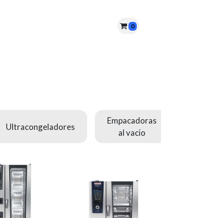
0
nes somos?
PQRS
Cita
Empacadoras
Ultracongeladores
al vacio