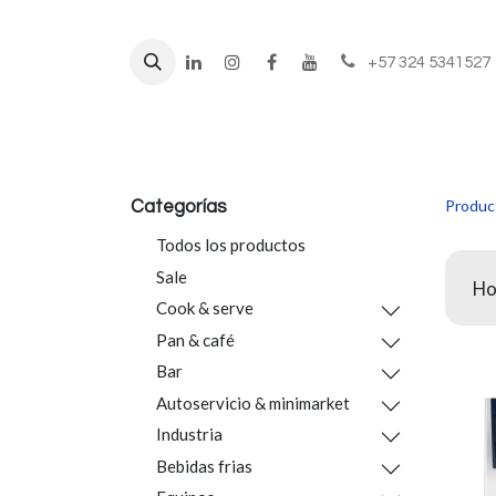
+57 324 5341527
Líneas de negocio
Prod
Produc
Categorías
Todos los productos
Sale
Ho
Cook & serve
Pan & café
Bar
Autoservicio & minimarket
Industria
Bebidas frias