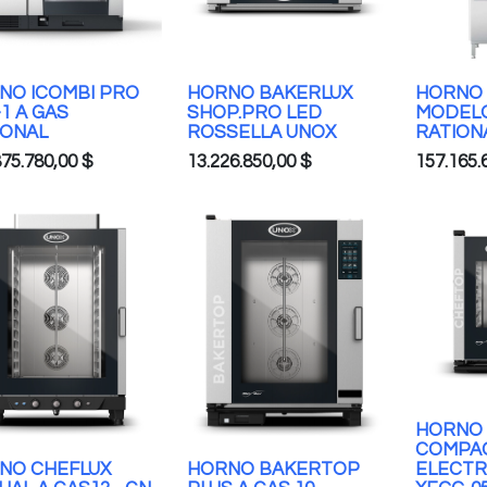
NO ICOMBI PRO
HORNO BAKERLUX
HORNO 
-1 A GAS
SHOP.PRO LED
MODELO 
IONAL
ROSSELLA UNOX
RATION
875.780,00
$
13.226.850,00
$
157.165.
HORNO
COMPA
NO CHEFLUX
HORNO BAKERTOP
ELECTRI