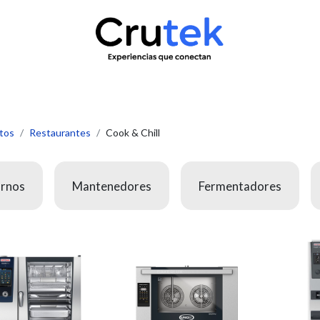
uctos
Servicio técnico
Contacto
Novedades
¿Quié
tos
Restaurantes
Cook & Chill
rnos
Mantenedores
Fermentadores