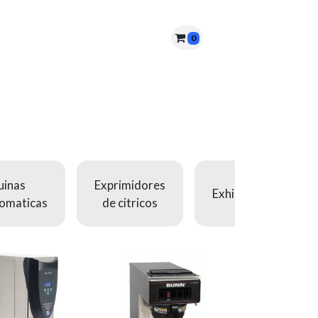
0
nes somos?
PQRS
Cita
inas
Exprimidores
Exhibidores
omaticas
de citricos