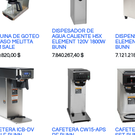
DISPESADOR DE
UINA DE GOTEO
AGUA CALIENTE H5X
DISPEN
VASO MELITTA
ELEMENT 120V 1800W
ELEMEN
M SALE
BUNN
BUNN
.820,00
$
7.840.267,40
$
7.121.21
ETERA ICB-DV
CAFETERA CW15-APS
CAFETE