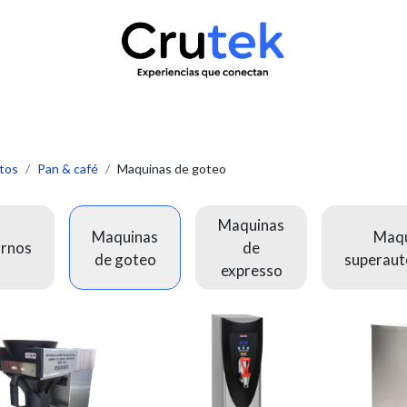
uctos
Servicio técnico
Contacto
Novedades
¿Quié
tos
Pan & café
Maquinas de goteo
Maquinas
Maquinas
Maqu
rnos
de
de goteo
superaut
expresso