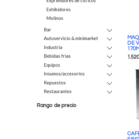
Exprimidores de citricos
Exhibidores
Molinos
Bar
MAQ
Autoservicio & minimarket
DE 
Industria
170
Bebidas frias
1.520
Equipos
Insumos/accesorios
Repuestos
Restaurantes
Rango de precio
CAF