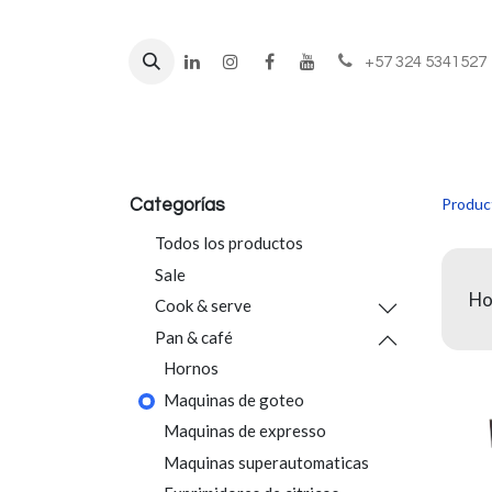
+57 324 5341527
Líneas de negocio
Prod
Produc
Categorías
Todos los productos
Sale
Ho
Cook & serve
Pan & café
Hornos
Maquinas de goteo
Maquinas de expresso
Maquinas superautomaticas