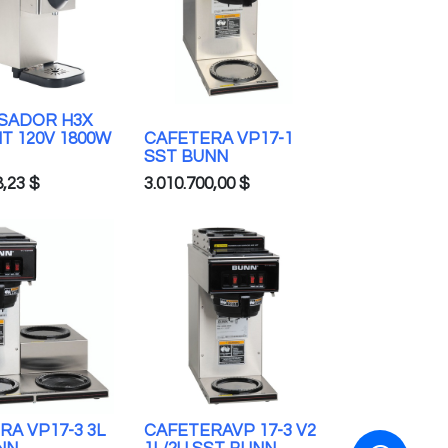
SADOR H3X
T 120V 1800W
CAFETERA VP17-1
SST BUNN
8,23
$
3.010.700,00
$
RA VP17-3 3L
CAFETERAVP 17-3 V2