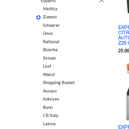
Equipos
Melitta
Zummo
Schaerer
EXP
CIT
Unox
AUT
Rational
Z25
Bizerba
25.9
Sirman
Leef
Wanzl
Shopping Basket
Ascaso
Azkoyen
Bunn
CB Italy
Lainox
EXP