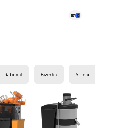
0
nes somos?
PQRS
Cita
Rational
Bizerba
Sirman
Leef