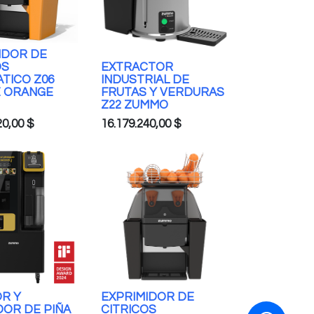
IDOR DE
OS
EXTRACTOR
TICO Z06
INDUSTRIAL DE
 ORANGE
FRUTAS Y VERDURAS
Z22 ZUMMO
20,00
$
16.179.240,00
$
R Y
EXPRIMIDOR DE
OR DE PIÑA
CITRICOS