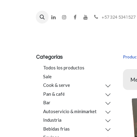
+57 324 5341527
Líneas de negocio
Prod
Produc
Categorías
Todos los productos
Sale
Me
Cook & serve
Pan & café
Bar
Autoservicio & minimarket
Industria
Bebidas frias