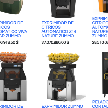
EXPRIM
RIMIDOR DE
EXPRIMIDOR DE
CITRIC
RICOS
CITRICOS
AUTOMA
OMATICO VIVA
AUTOMATICO Z14
NATURE
 GR ZUMMO
NATURE ZUMMO
ZUMMO
96.918,50
$
37.070.880,00
$
28.510.0
PELADO
RIMIDOR DE
EXPRIMIDOR ZUMMO
CORTAD