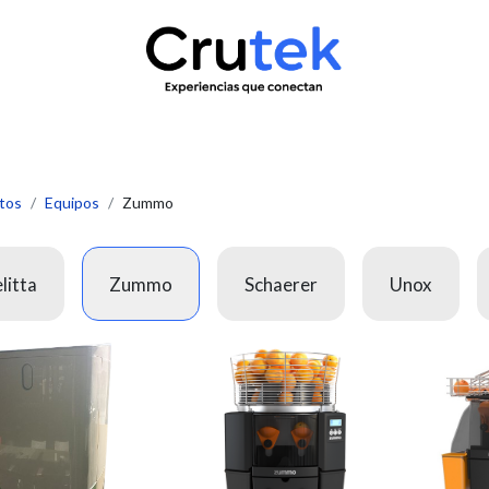
uctos
Servicio técnico
Contacto
Novedades
¿Quié
tos
Equipos
Zummo
litta
Zummo
Schaerer
Unox