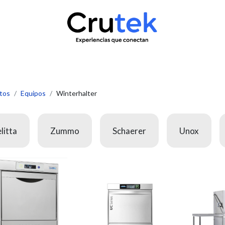
uctos
Servicio técnico
Contacto
Novedades
¿Quié
tos
Equipos
Winterhalter
litta
Zummo
Schaerer
Unox