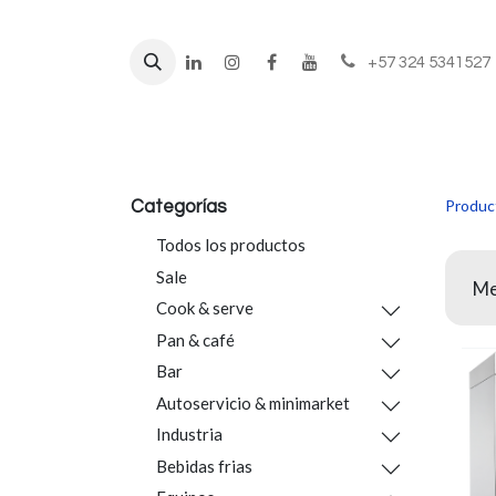
+57 324 5341527
Líneas de negocio
Prod
Produc
Categorías
Todos los productos
Sale
Me
Cook & serve
Pan & café
Bar
Autoservicio & minimarket
Industria
Bebidas frias