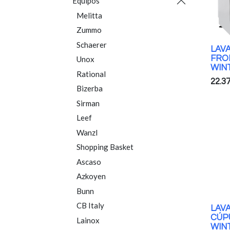
Equipos
Melitta
Zummo
Schaerer
LAV
FRO
Unox
WIN
Rational
22.3
Bizerba
Sirman
Leef
Wanzl
Shopping Basket
Ascaso
Azkoyen
Bunn
CB Italy
LAVA
CÚP
Lainox
WIN