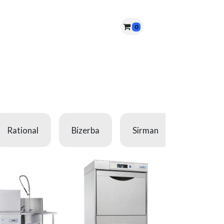
0
nes somos?
PQRS
Cita
Rational
Bizerba
Sirman
Leef