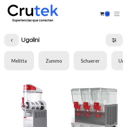
0
Ugolini
Melitta
Zummo
Schaerer
Uno