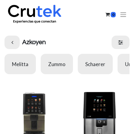
0
Azkoyen
Melitta
Zummo
Schaerer
Uno