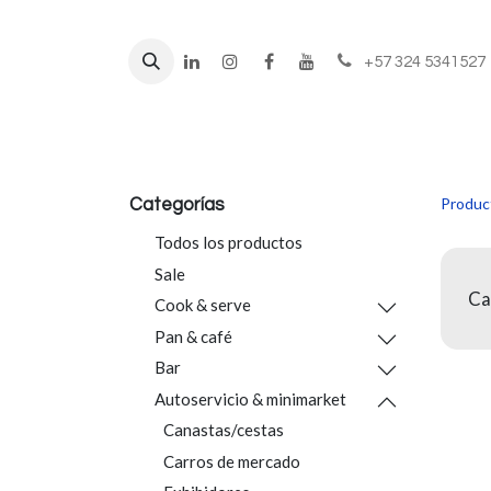
+57 324 5341527
Líneas de negocio
Prod
Produc
Categorías
Todos los productos
Sale
Ca
Cook & serve
Pan & café
Bar
Autoservicio & minimarket
Canastas/cestas
Carros de mercado