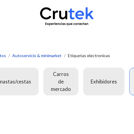
uctos
Servicio técnico
Contacto
Novedades
¿Quié
tos
Autoservicio & minimarket
Etiquetas electronicas
Carros
nastas/cestas
de
Exhibidores
mercado