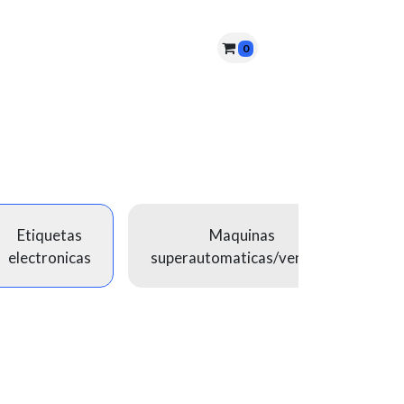
0
nes somos?
PQRS
Cita
Etiquetas
Maquinas
R
electronicas
superautomaticas/vending