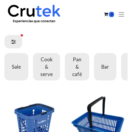
0
filtros activos
Cook
Pan
A
Sale
&
&
Bar
serve
café